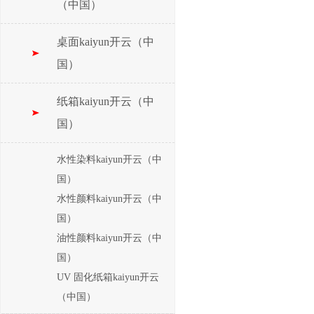
（中国）
桌面kaiyun开云（中
国）
纸箱kaiyun开云（中
国）
水性染料kaiyun开云（中
国）
水性颜料kaiyun开云（中
国）
油性颜料kaiyun开云（中
国）
UV 固化纸箱kaiyun开云
（中国）