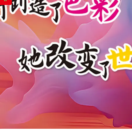
联系方式
曾经理
18578232152