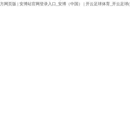
方网页版
|
安博站官网登录入口_安博（中国）
|
开云足球体育_开云足球(