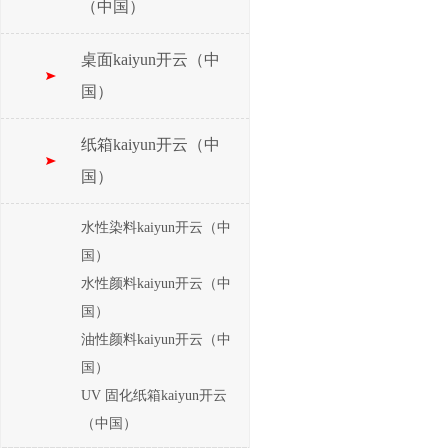
（中国）
桌面kaiyun开云（中
国）
纸箱kaiyun开云（中
国）
水性染料kaiyun开云（中
国）
水性颜料kaiyun开云（中
国）
油性颜料kaiyun开云（中
国）
UV 固化纸箱kaiyun开云
（中国）