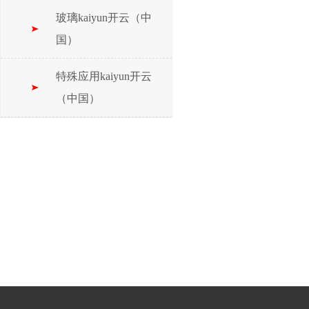
玻璃kaiyun开云（中
国）
特殊应用kaiyun开云
（中国）
友情链接：
天威
Union Technology International (MCO) Co., L