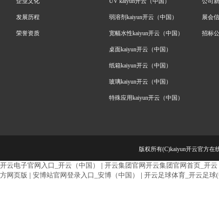
企业文化
UV kaiyun开云（中国）
公司
发展历程
弱溶剂kaiyun开云（中国）
展会
荣誉资质
宽幅水性kaiyun开云（中国）
招标
桌面kaiyun开云（中国）
纸箱kaiyun开云（中国）
玻璃kaiyun开云（中国）
特殊应用kaiyun开云（中国）
版权所有(C)kaiyun开云官方
开云电子官网入口_开云（中国）
|
开云集团官网开云集团官网首页_开云
方网页版
|
安博站官网登录入口_安博（中国）
|
开云足球体育_开云足球(